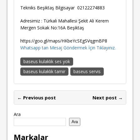
Tekniks Beşiktaş Bilgisayar 02122274883
Adresimiz : Türkali Mahallesi Şekit Ali Kerem
Mergen Sokak No:16A Beşiktaş
https://goo.gl/maps/HKbeYcSEgSVqgmBP8
Whatsapp tan Mesaj Göndermek İçin Tıklayınız.
baseus kulaklık ses yok
baseus kulaklık tamir
baseus servis
← Previous post
Next post →
Ara
Ara
Markalar