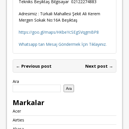
Tekniks Beşiktaş Bilgisayar 02122274883
Adresimiz : Türkali Mahallesi Şekit Ali Kerem
Mergen Sokak No:16A Beşiktaş
https://goo.gl/maps/HKbeYcSEgSVqgmBP8
Whatsapp tan Mesaj Göndermek İçin Tıklayınız.
← Previous post
Next post →
Ara
Ara
Markalar
Acer
Airties
Akasa