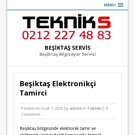
MENU
BEŞIKTAŞ SERVIS
Beşiktaş Bilgisayar Servisi
Beşiktaş Elektronikçi
Tamirci
Posted on
Ocak 1, 2025
by
admin
in
Tekniks
| 0
Comments
Beşiktaş bölgesinde elektronik tamir ve
elektronik ürün tedariği konusunda hizmet