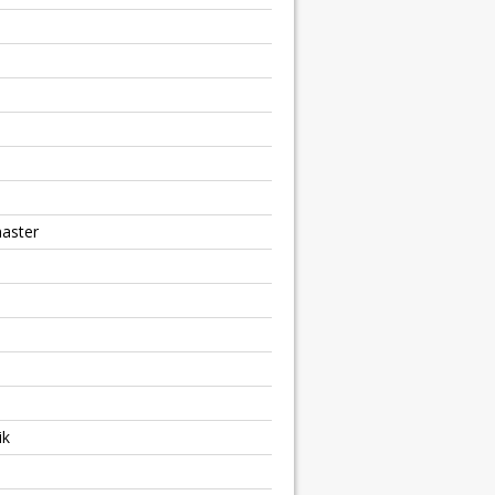
aster
ik