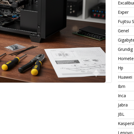
Excalibu
Exper
Fujitsu
Genel
Gigabyt
Grundig
Homete
Hp
Huawei
Ibm
Inca
Jabra
JBL
Kaspers
Lenovo