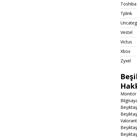
Toshiba
Tplink
Uncateg
Vestel
Victus
Xbox
Zyxel
Beşi
Hak
Monitör 
Bilgisa
Beşiktaş
Beşiktaş
Valoran
Beşiktaş
Beşikta