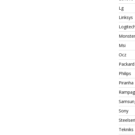
Lg
Linksys
Logitec
Monste
Msi
Ocz
Packard 
Philips
Piranha
Rampag
Samsun
Sony
Steelser
Tekniks