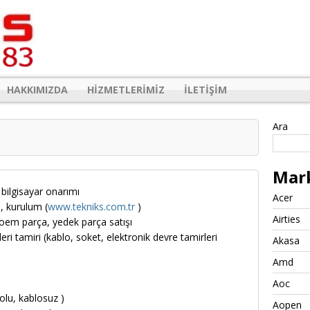
HAKKIMIZDA
HIZMETLERIMIZ
İLETIŞIM
Ara
Mar
bilgisayar onarımı
Acer
, kurulum (
www.tekniks.com.tr
)
Airties
e oem parça, yedek parça satışı
ri tamiri (kablo, soket, elektronik devre tamirleri
Akasa
Amd
Aoc
olu, kablosuz )
Aopen