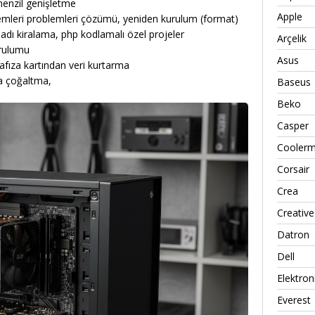
enzil genişletme
Apple
temleri problemleri çözümü, yeniden kurulum (format)
adı kiralama, php kodlamalı özel projeler
Arçelik
urulumu
Asus
hafıza kartından veri kurtarma
ma çoğaltma,
Baseus
Beko
Casper
Coolerm
Corsair
Crea
Creative
Datron
Dell
Elektron
Everest