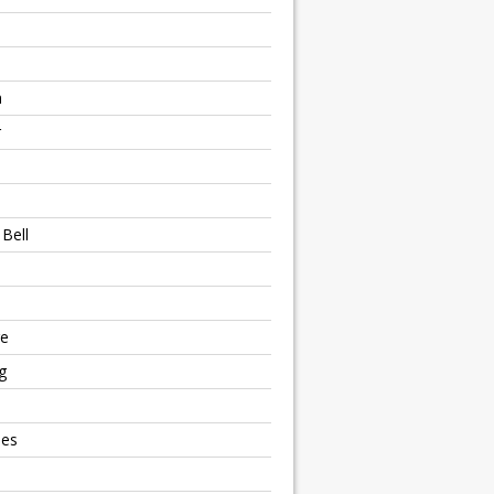
h
r
Bell
e
g
ies