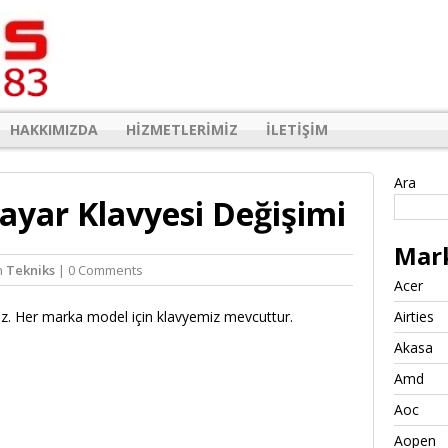
HAKKIMIZDA
HIZMETLERIMIZ
İLETIŞIM
Ara
sayar Klavyesi Değişimi
Mar
n
Tekniks
| 0 Comments
Acer
z. Her marka model için klavyemiz mevcuttur.
Airties
Akasa
Amd
Aoc
Aopen