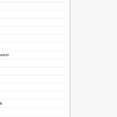
aster
ik