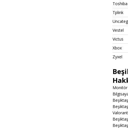
Toshiba
Tplink
Uncateg
Vestel
Victus
Xbox
Zyxel
Beşi
Hak
Monitör 
Bilgisa
Beşiktaş
Beşiktaş
Valoran
Beşiktaş
Beşikta