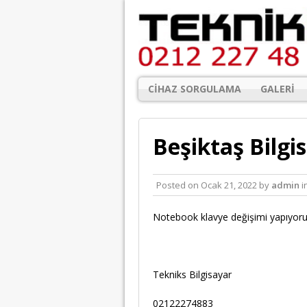
CIHAZ SORGULAMA
GALERI
Beşiktaş Bilgi
Posted on
Ocak 21, 2022
by
admin
i
Notebook klavye değişimi yapıyoru
Tekniks Bilgisayar
02122274883