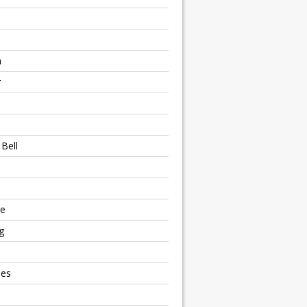
h
r
Bell
e
g
ies