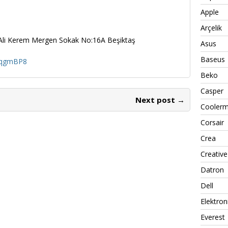
Apple
Arçelik
it Ali Kerem Mergen Sokak No:16A Beşiktaş
Asus
Baseus
SVqgmBP8
Beko
Casper
Next post →
Coolerm
Corsair
Crea
Creative
Datron
Dell
Elektron
Everest