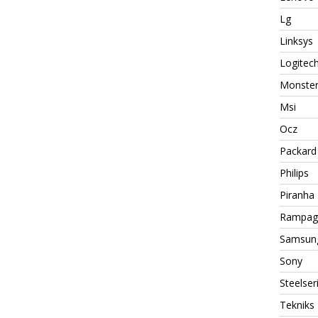
Lg
Linksys
Logitec
Monste
Msi
Ocz
Packard 
Philips
Piranha
Rampag
Samsun
Sony
Steelser
Tekniks