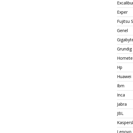
Excalibu
Exper
Fujitsu
Genel
Gigabyt
Grundig
Homete
Hp
Huawei
Ibm
Inca
Jabra
JBL
Kaspers
Lenovo