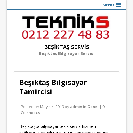
MENU
BEŞIKTAŞ SERVIS
Beşiktaş Bilgisayar Servisi
Beşiktaş Bilgisayar
Tamircisi
Posted on
Mayıs 4, 2019
by
admin
in
Genel
| 0
Comments
Beşiktaşta bilgisayar tekik servis hizmeti
sağlıyoruz. Arızalı ürününüzü servisimize getirip