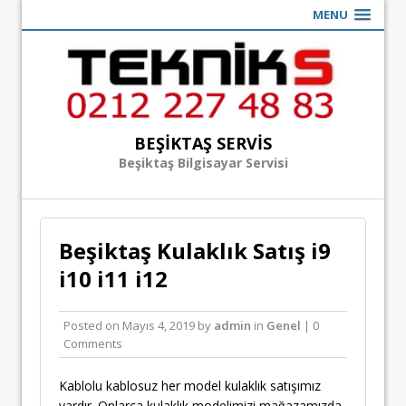
MENU
BEŞIKTAŞ SERVIS
Beşiktaş Bilgisayar Servisi
Beşiktaş Kulaklık Satış i9
i10 i11 i12
Posted on
Mayıs 4, 2019
by
admin
in
Genel
| 0
Comments
Kablolu kablosuz her model kulaklık satışımız
vardır. Onlarca kulaklık modelimizi mağazamızda