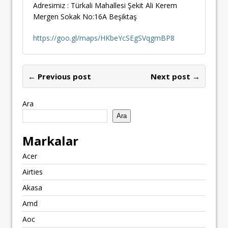
Adresimiz : Türkali Mahallesi Şekit Ali Kerem
Mergen Sokak No:16A Beşiktaş
https://goo.gl/maps/HKbeYcSEgSVqgmBP8
← Previous post
Next post →
Ara
Ara
Markalar
Acer
Airties
Akasa
Amd
Aoc