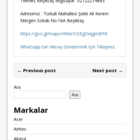
Tekniks Beşiktaş Bilgisayar 02122274883
Adresimiz : Türkali Mahallesi Şekit Ali Kerem
Mergen Sokak No:16A Beşiktaş
https://goo.gl/maps/HKbeYcSEgSVqgmBP8
Whatsapp tan Mesaj Göndermek İçin Tıklayınız.
← Previous post
Next post →
Ara
Ara
Markalar
Acer
Airties
Akasa