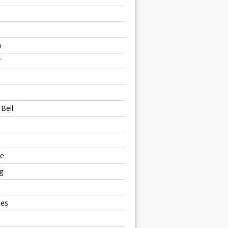
h
r
Bell
e
g
ies