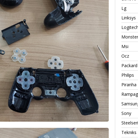
Lg
Linksys
Logitec
Monste
Msi
Ocz
Packard 
Philips
Piranha
Rampag
Samsun
Sony
Steelser
Tekniks