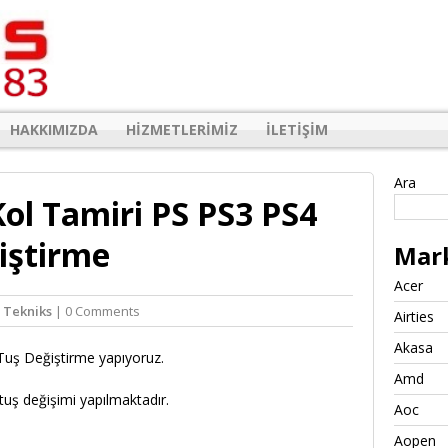
HAKKIMIZDA
HIZMETLERIMIZ
İLETIŞIM
Ara
Kol Tamiri PS PS3 PS4
iştirme
Mar
Acer
n
Tekniks
| 0 Comments
Airties
Akasa
Tuş Değiştirme yapıyoruz.
Amd
uş değişimi yapılmaktadır.
Aoc
Aopen