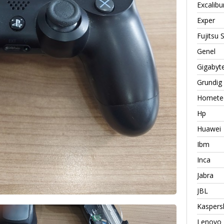
Excalibu
Exper
Fujitsu
Genel
Gigabyt
Grundig
Homete
Hp
Huawei
Ibm
Inca
Jabra
JBL
Kaspers
Lenovo