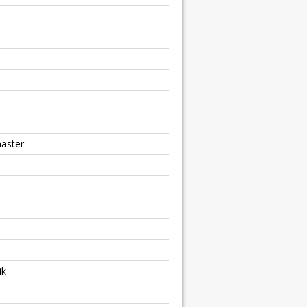
aster
ik