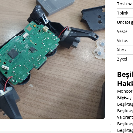
Toshiba
Tplink
Uncateg
Vestel
Victus
Xbox
Zyxel
Beşi
Hak
Monitör 
Bilgisa
Beşiktaş
Beşiktaş
Valoran
Beşiktaş
Beşikta