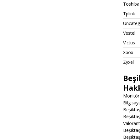
Toshiba
Tplink
Uncateg
Vestel
Victus
Xbox
Zyxel
Beşi
Hak
Monitör 
Bilgisa
Beşiktaş
Beşiktaş
Valoran
Beşiktaş
Beşikta