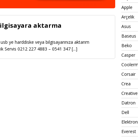
Apple
Arçelik
bilgisayara aktarma
Asus
Baseus
sb ye harddiske veya bilgisayarınıza aktarım
Beko
knik Servis 0212 227 4883 – 0541 347
[...]
Casper
Coolerm
Corsair
Crea
Creative
Datron
Dell
Elektron
Everest