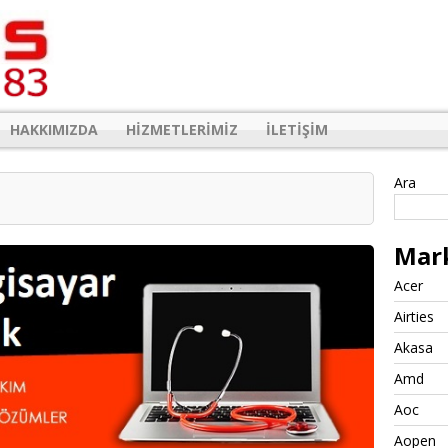
HAKKIMIZDA
HIZMETLERIMIZ
İLETIŞIM
Ara
Mar
Acer
Airties
Akasa
Amd
Aoc
Aopen