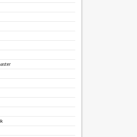
aster
ik