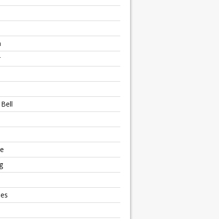
h
r
Bell
e
g
ies