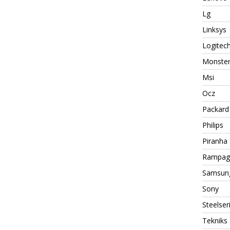
Lg
Linksys
Logitec
Monste
Msi
Ocz
Packard 
Philips
Piranha
Rampag
Samsun
Sony
Steelser
Tekniks