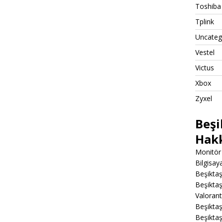
Toshiba
Tplink
Uncateg
Vestel
Victus
Xbox
Zyxel
Beşi
Hak
Monitör 
Bilgisa
Beşiktaş
Beşiktaş
Valoran
Beşiktaş
Beşikta