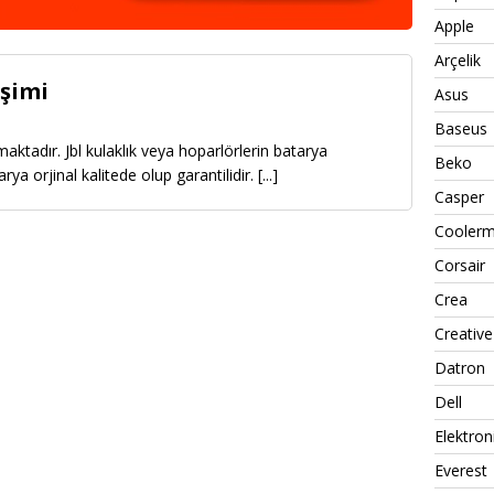
Apple
Arçelik
işimi
Asus
Baseus
aktadır. Jbl kulaklık veya hoparlörlerin batarya
Beko
rya orjinal kalitede olup garantilidir.
[...]
Casper
Coolerm
Corsair
Crea
Creative
Datron
Dell
Elektron
Everest