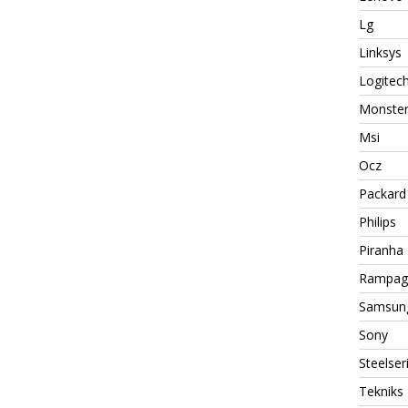
Lg
Linksys
Logitec
Monste
Msi
Ocz
Packard 
Philips
Piranha
Rampag
Samsun
Sony
Steelser
Tekniks