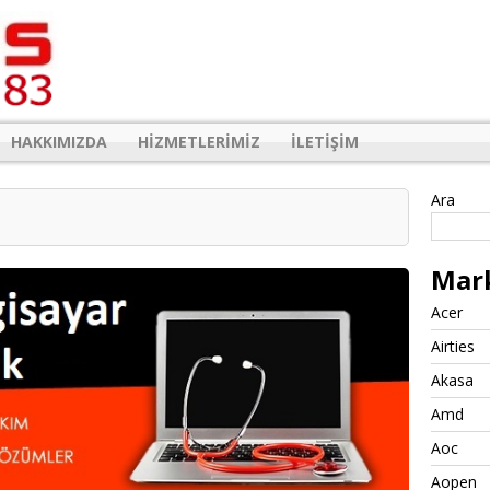
HAKKIMIZDA
HIZMETLERIMIZ
İLETIŞIM
Ara
Mar
Acer
Airties
Akasa
Amd
Aoc
Aopen