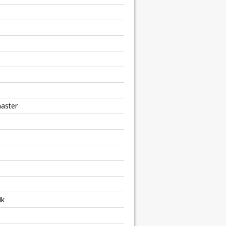
aster
ik