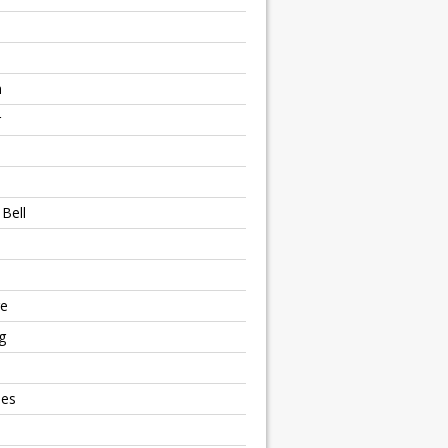
h
r
Bell
e
g
ies