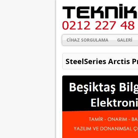
CIHAZ SORGULAMA
GALERI
SteelSeries Arctis 