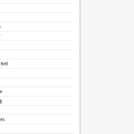
h
r
Bell
e
g
ies