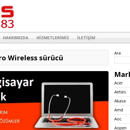
HAKKIMIZDA
HIZMETLERIMIZ
İLETIŞIM
Ara
Pro Wireless sürücü
Mar
Acer
Airties
Akasa
Amd
Aoc
Aopen