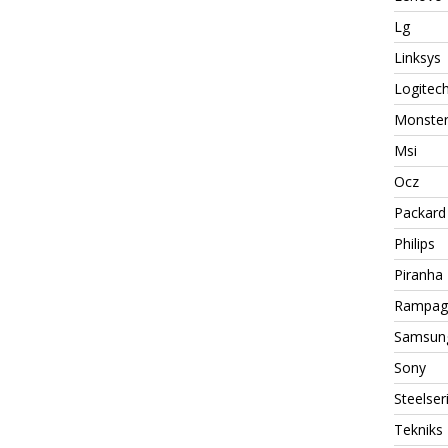
Lg
Linksys
Logitec
Monste
Msi
Ocz
Packard 
Philips
Piranha
Rampag
Samsun
Sony
Steelser
Tekniks