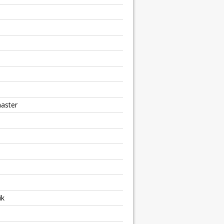
aster
ik