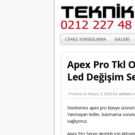
CIHAZ SORGULAMA
GALERI
Apex Pro Tkl 
Led Değişim Se
Posted on
Mayıs 9, 2026
by
admin
i
Steelseries apex pro klavye ürününd
Yanmayan ledler, basmama sorunu 
sağlıyoruz.
Apex Pro Servis desteği için iletişim