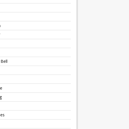
h
r
Bell
e
g
ies