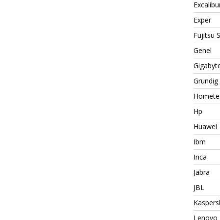
Excalibu
Exper
Fujitsu
Genel
Gigabyt
Grundig
Homete
Hp
Huawei
Ibm
Inca
Jabra
JBL
Kaspers
Lenovo