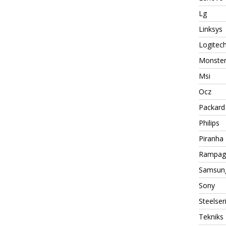
Lg
Linksys
Logitec
Monste
Msi
Ocz
Packard 
Philips
Piranha
Rampag
Samsun
Sony
Steelser
Tekniks