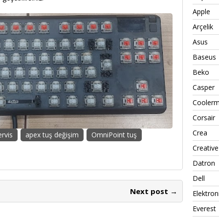
Apple
Arçelik
Asus
Baseus
Beko
Casper
Coolerm
Corsair
Crea
ervis
apex tuş değişim
OmniPoint tuş
Creative
Datron
Dell
Next post →
Elektron
Everest