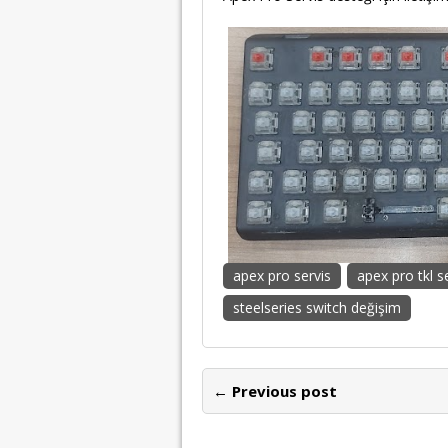
apex pro servis
apex pro tkl s
steelseries switch değişim
← Previous post