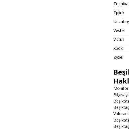
Toshiba
Tplink
Uncateg
Vestel
Victus
Xbox
Zyxel
Beşi
Hak
Monitör 
Bilgisa
Beşiktaş
Beşiktaş
Valoran
Beşiktaş
Beşikta