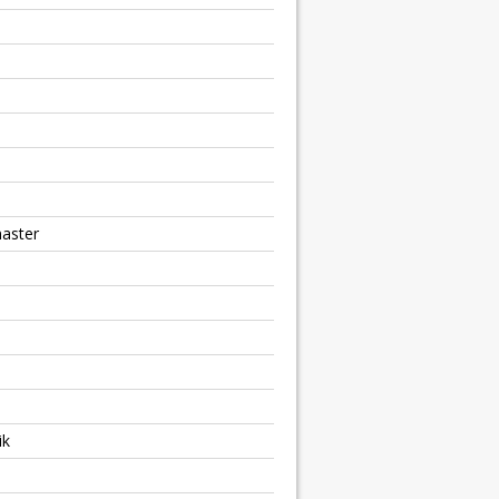
aster
ik