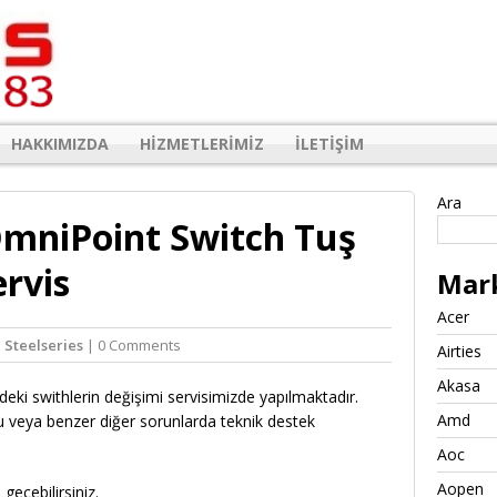
HAKKIMIZDA
HIZMETLERIMIZ
İLETIŞIM
Ara
OmniPoint Switch Tuş
rvis
Mar
Acer
n
Steelseries
| 0 Comments
Airties
Akasa
eki swithlerin değişimi servisimizde yapılmaktadır.
Amd
veya benzer diğer sorunlarda teknik destek
Aoc
Aopen
 geçebilirsiniz.